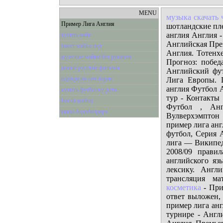
MENU
музыка скачать 
Пример Лига Англия
шотландские пле
англия Англия -
купить найк
Английская Пре
пакет майка пнд
Англия. Тотенх
мужские майки без рукавов
Прогноз: побед
новые русские фильмы
Английский фут
одежда ив сен лоран
Лига Европы. 
англия Футбол А
купить футболку дота
тур - Контакты |
honda майки
Футбол , Анг
пища бодибилдера
Вулверхэмптон
пример лига анг
футбол, Серия 
лига — Википеди
2008/09 прави
английского яз
лексику. Англи
трансляция м
косметика
- При
ответ выложен, 
пример лига ан
турнире - Англ